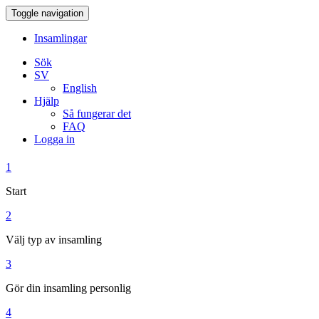
Toggle navigation
Insamlingar
Sök
SV
English
Hjälp
Så fungerar det
FAQ
Logga in
1
Start
2
Välj typ av insamling
3
Gör din insamling personlig
4