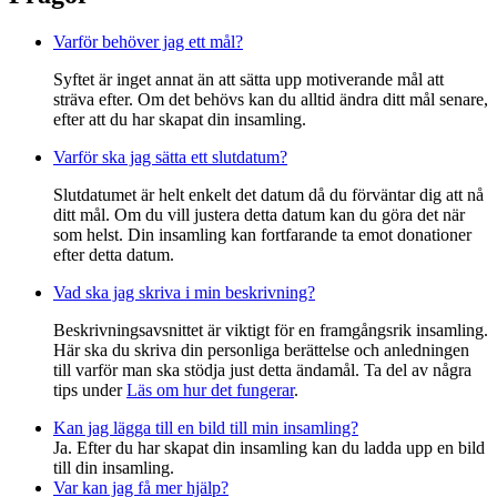
Varför behöver jag ett mål?
Syftet är inget annat än att sätta upp motiverande mål att
sträva efter. Om det behövs kan du alltid ändra ditt mål senare,
efter att du har skapat din insamling.
Varför ska jag sätta ett slutdatum?
Slutdatumet är helt enkelt det datum då du förväntar dig att nå
ditt mål. Om du vill justera detta datum kan du göra det när
som helst. Din insamling kan fortfarande ta emot donationer
efter detta datum.
Vad ska jag skriva i min beskrivning?
Beskrivningsavsnittet är viktigt för en framgångsrik insamling.
Här ska du skriva din personliga berättelse och anledningen
till varför man ska stödja just detta ändamål. Ta del av några
tips under
Läs om hur det fungerar
.
Kan jag lägga till en bild till min insamling?
Ja. Efter du har skapat din insamling kan du ladda upp en bild
till din insamling.
Var kan jag få mer hjälp?