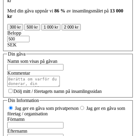
kr
Med din gåva uppnår vi
86 %
av insamlingsmålet på
13 000
kr
300 kr
500 kr
1 000 kr
2 000 kr
Belopp
SEK
Din gåva
Namn som visas på gåvan
Kommentar
Dölj mitt / företagets namn på insamlingssidan
Din Information
Jag ger en gåva som privatperson
Jag ger en gåva som
företag / organisation
Förnamn
Efternamn