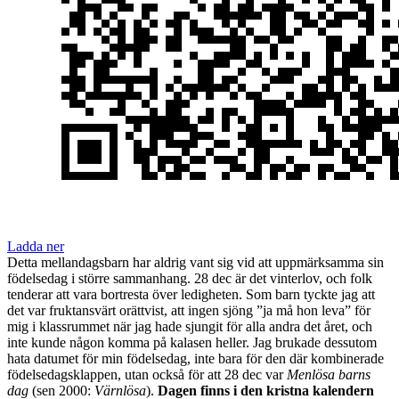
Ladda ner
Detta mellandagsbarn har aldrig vant sig vid att uppmärksamma sin
födelsedag i större sammanhang. 28 dec är det vinterlov, och folk
tenderar att vara bortresta över ledigheten. Som barn tyckte jag att
det var fruktansvärt orättvist, att ingen sjöng ”ja må hon leva” för
mig i klassrummet när jag hade sjungit för alla andra det året, och
inte kunde någon komma på kalasen heller. Jag brukade dessutom
hata datumet för min födelsedag, inte bara för den där kombinerade
födelsedagsklappen, utan också för att 28 dec var
Menlösa barns
dag
(sen 2000:
Värnlösa
).
Dagen finns i den kristna kalendern