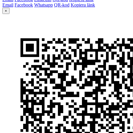
Email
Facebook
Whatsapp
QR-kod
Kopiera länk
×