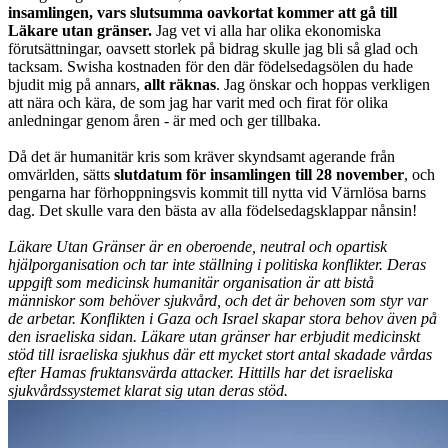
insamlingen, vars slutsumma oavkortat kommer att gå till
Läkare utan gränser.
Jag vet vi alla har olika ekonomiska
förutsättningar, oavsett storlek på bidrag skulle jag bli så glad och
tacksam. Swisha kostnaden för den där födelsedagsölen du hade
bjudit mig på annars,
allt räknas
. Jag önskar och hoppas verkligen
att nära och kära, de som jag har varit med och firat för olika
anledningar genom åren - är med och ger tillbaka.
Då det är humanitär kris som kräver skyndsamt agerande från
omvärlden, sätts
slutdatum för insamlingen till 28 november
, och
pengarna har förhoppningsvis kommit till nytta vid Värnlösa barns
dag. Det skulle vara den bästa av alla födelsedagsklappar nånsin!
Läkare Utan Gränser är en oberoende, neutral och opartisk
hjälporganisation och tar inte ställning i politiska konflikter. Deras
uppgift som medicinsk humanitär organisation är att bistå
människor som behöver sjukvård, och det är behoven som styr var
de arbetar. Konflikten i Gaza och Israel skapar stora behov även på
den israeliska sidan. Läkare utan gränser har erbjudit medicinskt
stöd till israeliska sjukhus där ett mycket stort antal skadade vårdas
efter Hamas fruktansvärda attacker. Hittills har det israeliska
sjukvårdssystemet klarat sig utan deras stöd.