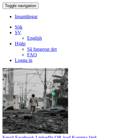
Toggle navigation
Insamlingar
Sök
SV
English
Hjälp
Så fungerar det
FAQ
Logga in
Email
Facebook
LinkedIn
QR-kod
Kopiera länk