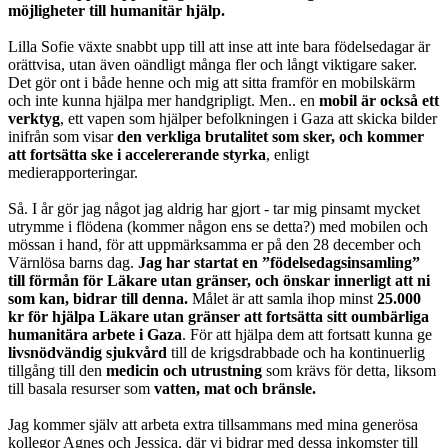
möjligheter till humanitär hjälp.
Lilla Sofie växte snabbt upp till att inse att inte bara födelsedagar är
orättvisa, utan även oändligt många fler och långt viktigare saker.
Det gör ont i både henne och mig att sitta framför en mobilskärm
och inte kunna hjälpa mer handgripligt. Men.. en
mobil är också ett
verktyg
, ett vapen som hjälper befolkningen i Gaza att skicka bilder
inifrån som visar
den verkliga brutalitet som sker, och kommer
att fortsätta ske i accelererande styrka
, enligt
medierapporteringar.
Så. I år gör jag något jag aldrig har gjort - tar mig pinsamt mycket
utrymme i flödena (kommer någon ens se detta?) med mobilen och
mössan i hand, för att uppmärksamma er på den 28 december och
Värnlösa barns dag.
Jag har startat en ”födelsedagsinsamling”
till förmån för Läkare utan gränser, och önskar innerligt att ni
som kan, bidrar till denna.
Målet är att samla ihop minst
25.000
kr för hjälpa Läkare utan gränser att fortsätta sitt oumbärliga
humanitära arbete i Gaza
. För att hjälpa dem att fortsatt kunna ge
livsnödvändig sjukvård
till de krigsdrabbade och ha kontinuerlig
tillgång till den
medicin och utrustning
som krävs för detta, liksom
till basala resurser som
vatten, mat och bränsle.
Jag kommer själv att arbeta extra tillsammans med mina generösa
kollegor Agnes och Jessica, där vi bidrar med dessa inkomster till