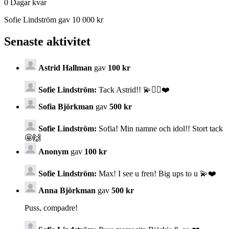
0
Dagar kvar
Sofie Lindström gav 10 000 kr
Senaste aktivitet
Astrid Hallman
gav
100 kr
Sofie Lindström:
Tack Astrid!! 💫✊🏼❤️
Sofia Björkman
gav
500 kr
Sofie Lindström:
Sofia! Min namne och idol!! Stort tack
🤩🙌
Anonym
gav
100 kr
Sofie Lindström:
Max! I see u fren! Big ups to u 💫❤️
Anna Björkman
gav
500 kr
Puss, compadre!