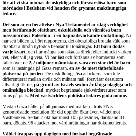
för att vi ska minnas de oskyldiga och försvarslösa barn som
mördades i Betlehem vid handen för grymma makthungriga
ledare.
Det som är en berättelse i Nya Testamentet är idag verklighet
men fortfarande ofattbart, oskuldsfulla och värnlösa barn
massmördas i Palestina - i en häpnadsväckande omfattning.
Ni
har sett bilderna, hört rapporterna, det obegripliga brutala våld som
drabbar alltifrån nyfödda bebisar till tonåringar.
Ett barn dödas
varje kvart
, och hur många som skadas direkt eller indirekt varken
vet, eller vill jag veta. Vi har läst och förfärats av bomberna som
faller över de
2,2 miljoner människor, varav en stor del är barn
,
som är instängda på Gaza-remsan,
en av de mest tätbefolkade
platserna på jorden
. De urskillningslösa attackerna som inte
differentierar mellan civila och militära mål, försvårar dessutom
allvarligt för de,
på grund av Israels sexton år långa olagliga och
omänskliga blockad
, mycket begränsade sjukvårdsresurser som
finns på plats.
Med västvärldens politiska ledares goda minne.
Medan Gaza håller på att jämnas med marken - trots FN:s
genomröstade resolution för eld upphör, ökar även våldet mot
Västbanken. Sedan 7 okt har minst 105 palestinier, däribland 31
barn, dödats. 96 attacker mot vårdinrättningar har dokumenterats.
Våldet trappas upp dagligen med fortsatt begränsade