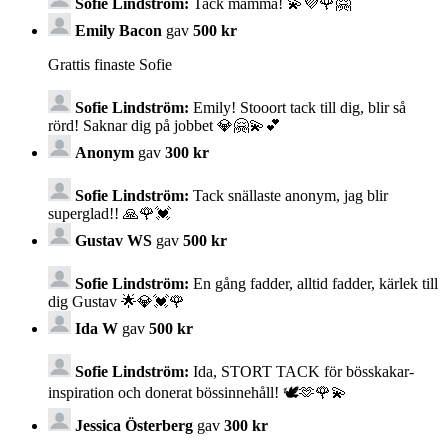
Sofie Lindström:
Tack mamma! 💫💜🌹🤗
Emily Bacon
gav
500 kr
Grattis finaste Sofie
Sofie Lindström:
Emily! Stooort tack till dig, blir så
rörd! Saknar dig på jobbet 💎🤗💫💕
Anonym
gav
300 kr
Sofie Lindström:
Tack snällaste anonym, jag blir
superglad!! 🙏🌹💓
Gustav WS
gav
500 kr
Sofie Lindström:
En gång fadder, alltid fadder, kärlek till
dig Gustav 🌟💎💓🌹
Ida W
gav
500 kr
Sofie Lindström:
Ida, STORT TACK för bösskakar-
inspiration och donerat bössinnehåll! 🕊️🫶🌹💫
Jessica Österberg
gav
300 kr