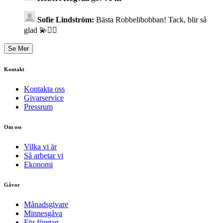
Sofie Lindström:
Bästa Robbelibobban! Tack, blir så
glad 💫✊🏼
Kontakt
Kontakta oss
Givarservice
Pressrum
Om oss
Vilka vi är
Så arbetar vi
Ekonomi
Gåvor
Månadsgivare
Minnesgåva
För företag