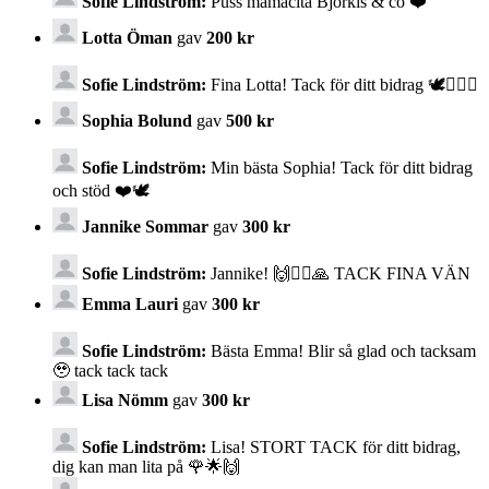
Sofie Lindström:
Puss mamacita Björkis & co ❤️
Lotta Öman
gav
200 kr
Sofie Lindström:
Fina Lotta! Tack för ditt bidrag 🕊️✊🏼🌟
Sophia Bolund
gav
500 kr
Sofie Lindström:
Min bästa Sophia! Tack för ditt bidrag
och stöd ❤️🕊️
Jannike Sommar
gav
300 kr
Sofie Lindström:
Jannike! 🙌✊🏼🙏 TACK FINA VÄN
Emma Lauri
gav
300 kr
Sofie Lindström:
Bästa Emma! Blir så glad och tacksam
🥹 tack tack tack
Lisa Nömm
gav
300 kr
Sofie Lindström:
Lisa! STORT TACK för ditt bidrag,
dig kan man lita på 🌹🌟🙌