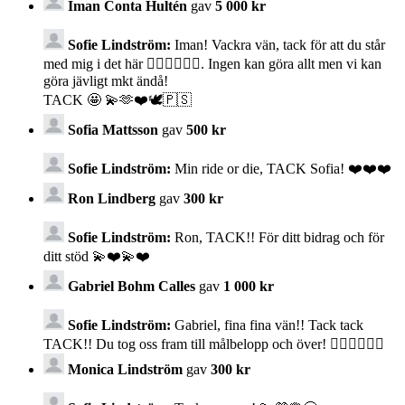
Iman Conta Hultén
gav
5 000 kr
Sofie Lindström:
Iman! Vackra vän, tack för att du står
med mig i det här ✊🏼✊🏼✊🏼. Ingen kan göra allt men vi kan
göra jävligt mkt ändå!
TACK 🤩 💫🫶❤️🕊️🇵🇸
Sofia Mattsson
gav
500 kr
Sofie Lindström:
Min ride or die, TACK Sofia! ❤️❤️❤️
Ron Lindberg
gav
300 kr
Sofie Lindström:
Ron, TACK!! För ditt bidrag och för
ditt stöd 💫❤️💫❤️
Gabriel Bohm Calles
gav
1 000 kr
Sofie Lindström:
Gabriel, fina fina vän!! Tack tack
TACK!! Du tog oss fram till målbelopp och över! ✊🏼💫💕🌹🙏
Monica Lindström
gav
300 kr