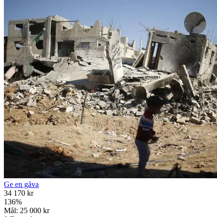
Ge en gåva
34 170 kr
136
%
Mål:
25 000 kr