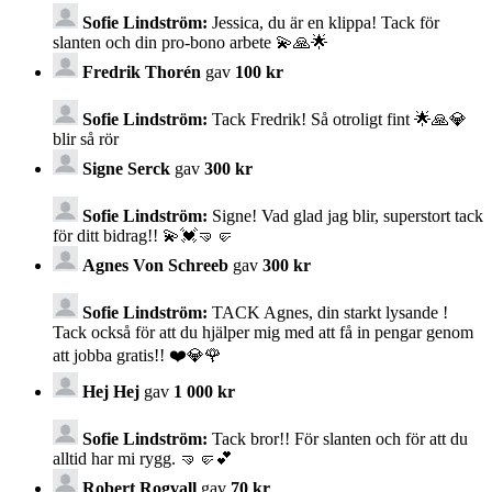
Sofie Lindström:
Jessica, du är en klippa! Tack för
slanten och din pro-bono arbete 💫🙏🌟
Fredrik Thorén
gav
100 kr
Sofie Lindström:
Tack Fredrik! Så otroligt fint 🌟🙏💎
blir så rör
Signe Serck
gav
300 kr
Sofie Lindström:
Signe! Vad glad jag blir, superstort tack
för ditt bidrag!! 💫💓🤜🤛
Agnes Von Schreeb
gav
300 kr
Sofie Lindström:
TACK Agnes, din starkt lysande !
Tack också för att du hjälper mig med att få in pengar genom
att jobba gratis!! ❤️💎🌹
Hej Hej
gav
1 000 kr
Sofie Lindström:
Tack bror!! För slanten och för att du
alltid har mi rygg. 🤜🤛💕
Robert Rogvall
gav
70 kr