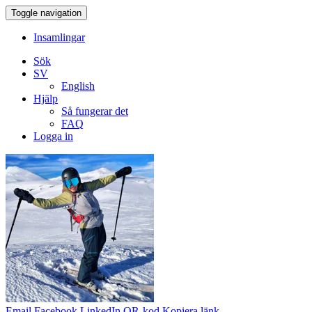
Toggle navigation
Insamlingar
Sök
SV
English
Hjälp
Så fungerar det
FAQ
Logga in
Email
Facebook
LinkedIn
QR-kod
Kopiera länk