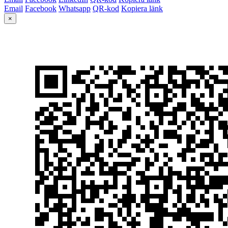
Email
Facebook
Whatsapp
QR-kod
Kopiera länk
×