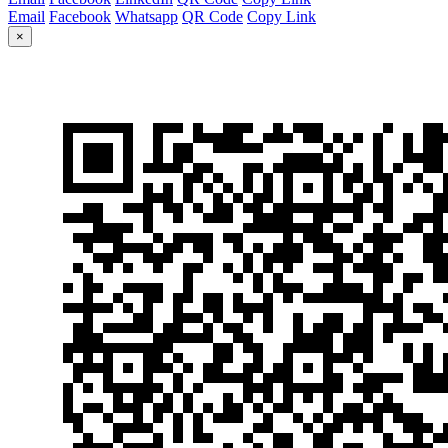
Email
Facebook
Whatsapp
QR Code
Copy Link
×