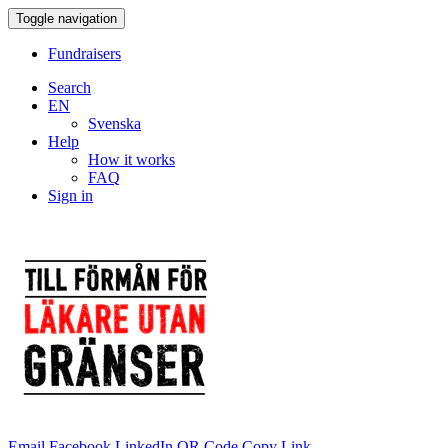
Toggle navigation
Fundraisers
Search
EN
Svenska
Help
How it works
FAQ
Sign in
Email
Facebook
LinkedIn
QR Code
Copy Link