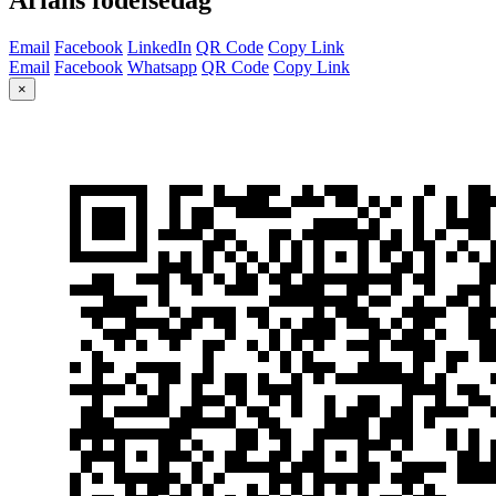
Email
Facebook
LinkedIn
QR Code
Copy Link
Email
Facebook
Whatsapp
QR Code
Copy Link
×