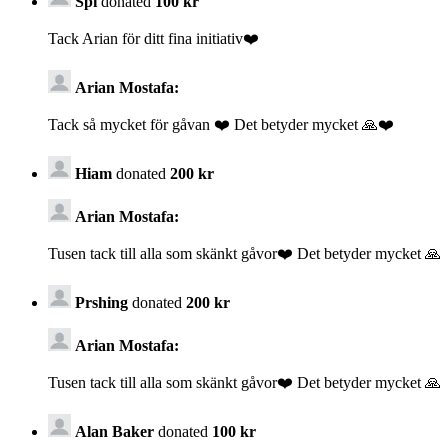
Spi
donated
100 kr
Tack Arian för ditt fina initiativ❤️
Arian Mostafa:
Tack så mycket för gåvan ❤️ Det betyder mycket 🙏❤️
Hiam
donated
200 kr
Arian Mostafa:
Tusen tack till alla som skänkt gåvor❤️ Det betyder mycket 🙏
Prshing
donated
200 kr
Arian Mostafa:
Tusen tack till alla som skänkt gåvor❤️ Det betyder mycket 🙏
Alan Baker
donated
100 kr