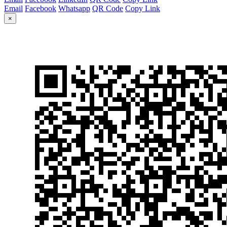
Email
Facebook
Whatsapp
QR Code
Copy Link
×