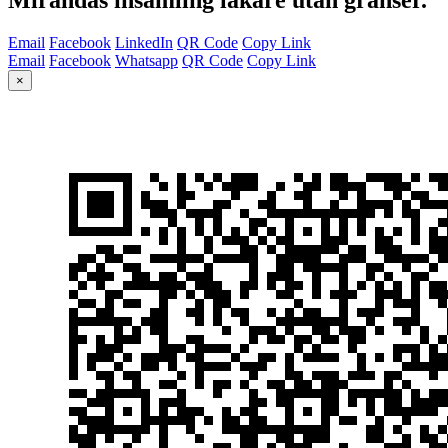
Email
Facebook
LinkedIn
QR Code
Copy Link
Email
Facebook
Whatsapp
QR Code
Copy Link
×