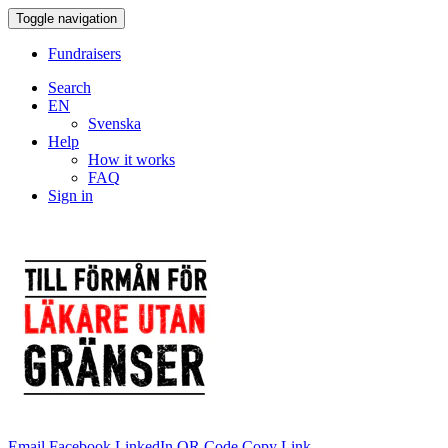
Toggle navigation
Fundraisers
Search
EN
Svenska
Help
How it works
FAQ
Sign in
Email
Facebook
LinkedIn
QR Code
Copy Link