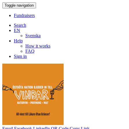
Toggle navigation
Fundraisers
Search
EN
Svenska
Help
How it works
FAQ
Sign in
Email
Facebook
LinkedIn
QR Code
Copy Link