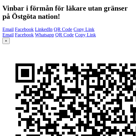
Vinbar i förmån för läkare utan gränser
på Östgöta nation!
Email
Facebook
LinkedIn
QR Code
Copy Link
Email
Facebook
Whatsapp
QR Code
Copy Link
×