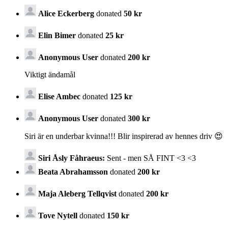
Alice Eckerberg
donated
50 kr
Elin Bimer
donated
25 kr
Anonymous User
donated
200 kr
Viktigt ändamål
Elise Ambec
donated
125 kr
Anonymous User
donated
300 kr
Siri är en underbar kvinna!!! Blir inspirerad av hennes driv 😍
Siri Åsly Fåhraeus:
Sent - men SÅ FINT <3 <3
Beata Abrahamsson
donated
200 kr
Maja Aleberg Tellqvist
donated
200 kr
Tove Nytell
donated
150 kr