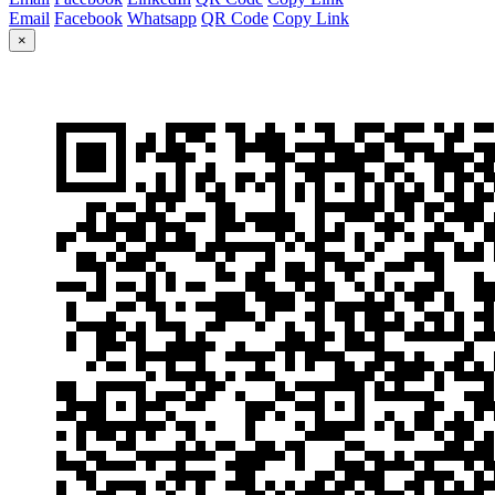
Email
Facebook
Whatsapp
QR Code
Copy Link
×