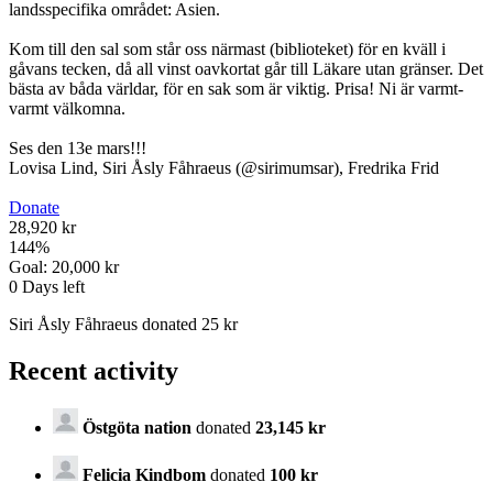
landsspecifika området: Asien.
Kom till den sal som står oss närmast (biblioteket) för en kväll i
gåvans tecken, då all vinst oavkortat går till Läkare utan gränser. Det
bästa av båda världar, för en sak som är viktig. Prisa! Ni är varmt-
varmt välkomna.
Ses den 13e mars!!!
Lovisa Lind, Siri Åsly Fåhraeus (@sirimumsar), Fredrika Frid
Donate
28,920 kr
144
%
Goal:
20,000 kr
0
Days left
Siri Åsly Fåhraeus donated 25 kr
Recent activity
Östgöta nation
donated
23,145 kr
Felicia Kindbom
donated
100 kr