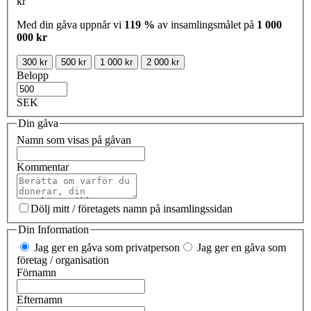
kr
Med din gåva uppnår vi
119 %
av insamlingsmålet på
1 000
000 kr
300 kr
500 kr
1 000 kr
2 000 kr
Belopp
SEK
Din gåva
Namn som visas på gåvan
Kommentar
Dölj mitt / företagets namn på insamlingssidan
Din Information
Jag ger en gåva som privatperson
Jag ger en gåva som
företag / organisation
Förnamn
Efternamn