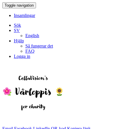
Toggle navigation
Insamlingar
Sök
SV
English
Hjälp
Så fungerar det
FAQ
Logga in
Email
Facebook
LinkedIn
QR-kod
Kopiera länk