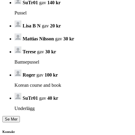
SuTr01
gav
140 kr
Pussel
Lisa B N
gav
20 kr
Mattias Nilsson
gav
30 kr
Terese
gav
30 kr
Bamsepussel
Roger
gav
100 kr
Korean course and book
SuTr01
gav
40 kr
Underlägg
Kontakt