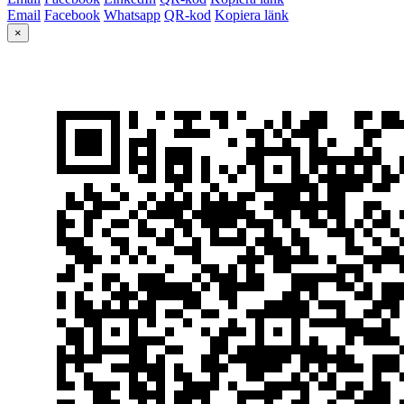
Email
Facebook
Whatsapp
QR-kod
Kopiera länk
×