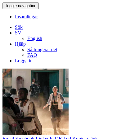
Toggle navigation
Insamlingar
Sök
SV
English
Hjälp
Så fungerar det
FAQ
Logga in
Email
Facebook
LinkedIn
QR-kod
Kopiera länk