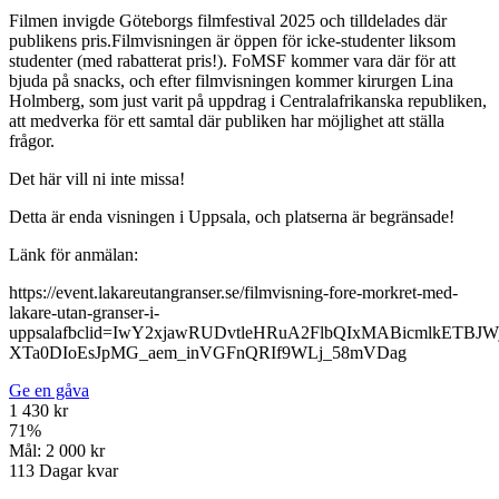
Filmen invigde Göteborgs filmfestival 2025 och tilldelades där
publikens pris.Filmvisningen är öppen för icke-studenter liksom
studenter (med rabatterat pris!). FoMSF kommer vara där för att
bjuda på snacks, och efter filmvisningen kommer kirurgen Lina
Holmberg, som just varit på uppdrag i Centralafrikanska republiken,
att medverka för ett samtal där publiken har möjlighet att ställa
frågor.
Det här vill ni inte missa!
Detta är enda visningen i Uppsala, och platserna är begränsade!
Länk för anmälan:
https://event.lakareutangranser.se/filmvisning-fore-morkret-med-
lakare-utan-granser-i-
uppsalafbclid=IwY2xjawRUDvtleHRuA2FlbQIxMABicmlkE
XTa0DIoEsJpMG_aem_inVGFnQRIf9WLj_58mVDag
Ge en gåva
1 430 kr
71
%
Mål:
2 000 kr
113
Dagar kvar