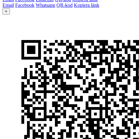
Email
Facebook
Whatsapp
QR-kod
Kopiera länk
×