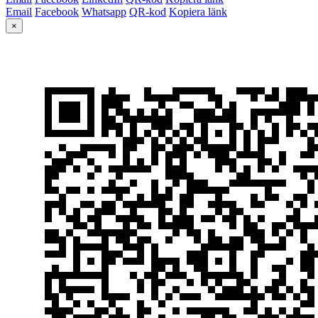
Email
Facebook
Whatsapp
QR-kod
Kopiera länk
×