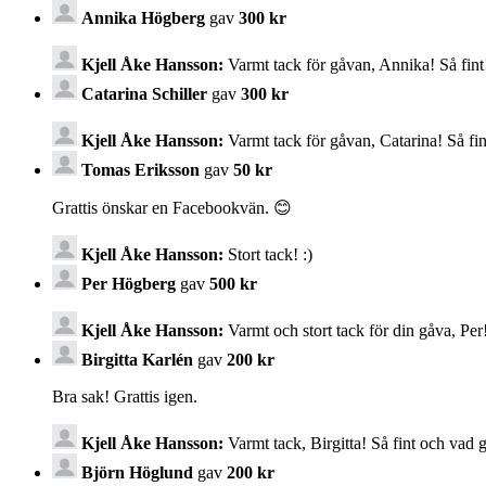
Annika Högberg
gav
300 kr
Kjell Åke Hansson:
Varmt tack för gåvan, Annika! Så fint!
Catarina Schiller
gav
300 kr
Kjell Åke Hansson:
Varmt tack för gåvan, Catarina! Så fint
Tomas Eriksson
gav
50 kr
Grattis önskar en Facebookvän. 😊
Kjell Åke Hansson:
Stort tack! :)
Per Högberg
gav
500 kr
Kjell Åke Hansson:
Varmt och stort tack för din gåva, Per! 
Birgitta Karlén
gav
200 kr
Bra sak! Grattis igen.
Kjell Åke Hansson:
Varmt tack, Birgitta! Så fint och vad gl
Björn Höglund
gav
200 kr