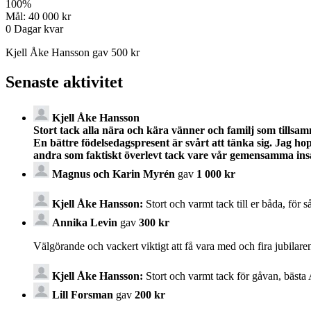
100
%
Mål:
40 000 kr
0
Dagar kvar
Kjell Åke Hansson gav 500 kr
Senaste aktivitet
Kjell Åke Hansson
Stort tack alla nära och kära vänner och familj som tillsa
En bättre födelsedagspresent är svårt att tänka sig. Jag hop
andra som faktiskt överlevt tack vare vår gemensamma insa
Magnus och Karin Myrén
gav
1 000 kr
Kjell Åke Hansson:
Stort och varmt tack till er båda, för så
Annika Levin
gav
300 kr
Välgörande och vackert viktigt att få vara med och fira jubilar
Kjell Åke Hansson:
Stort och varmt tack för gåvan, bästa A
Lill Forsman
gav
200 kr