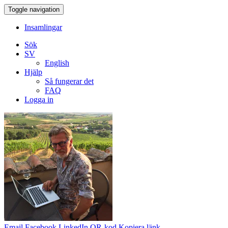
Toggle navigation
Insamlingar
Sök
SV
English
Hjälp
Så fungerar det
FAQ
Logga in
Email
Facebook
LinkedIn
QR-kod
Kopiera länk