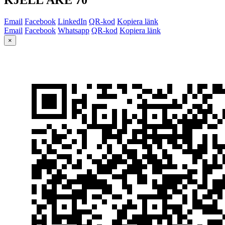
Email
Facebook
LinkedIn
QR-kod
Kopiera länk
Email
Facebook
Whatsapp
QR-kod
Kopiera länk
×