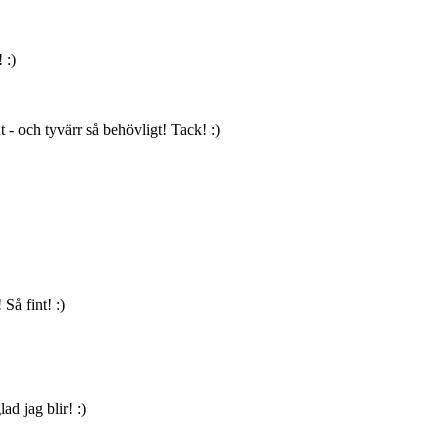
 :)
 - och tyvärr så behövligt! Tack! :)
Så fint! :)
ad jag blir! :)