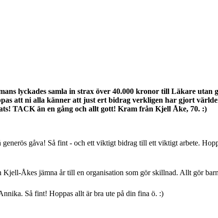
mmans lyckades samla in strax över 40.000 kronor till Läkare utan 
pas att ni alla känner att just ert bidrag verkligen har gjort värld
ts! TACK än en gång och allt gott! Kram från Kjell Åke, 70. :)
 generös gåva! Så fint - och ett viktigt bidrag till ett viktigt arbete. Ho
en Kjell-Åkes jämna år till en organisation som gör skillnad. Allt gör 
nnika. Så fint! Hoppas allt är bra ute på din fina ö. :)