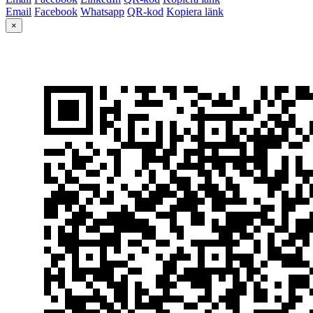
Email
Facebook
Whatsapp
QR-kod
Kopiera länk
×