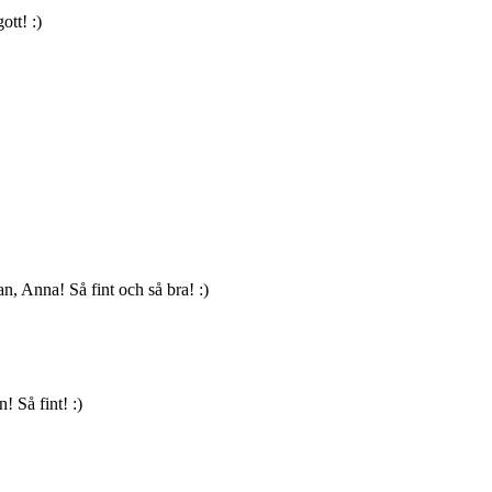
ott! :)
, Anna! Så fint och så bra! :)
! Så fint! :)